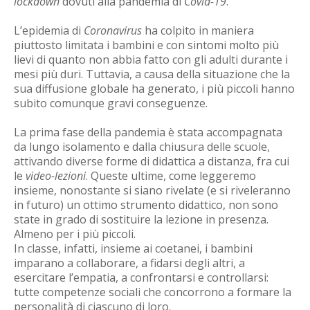
lockdown
dovuti alla pandemia di
Covid-19
.
L’epidemia di
Coronavirus
ha colpito in maniera
piuttosto limitata i bambini e con sintomi molto più
lievi di quanto non abbia fatto con gli adulti durante i
mesi più duri. Tuttavia, a causa della situazione che la
sua diffusione globale ha generato, i più piccoli hanno
subito comunque gravi conseguenze.
La prima fase della pandemia è stata accompagnata
da lungo isolamento e dalla chiusura delle scuole,
attivando diverse forme di didattica a distanza, fra cui
le
video-lezioni
. Queste ultime, come leggeremo
insieme, nonostante si siano rivelate (e si riveleranno
in futuro) un ottimo strumento didattico, non sono
state in grado di sostituire la lezione in presenza.
Almeno per i più piccoli.
In classe, infatti, insieme ai coetanei, i bambini
imparano a collaborare, a fidarsi degli altri, a
esercitare l’empatia, a confrontarsi e controllarsi:
tutte competenze sociali che concorrono a formare la
personalità di ciascuno di loro.