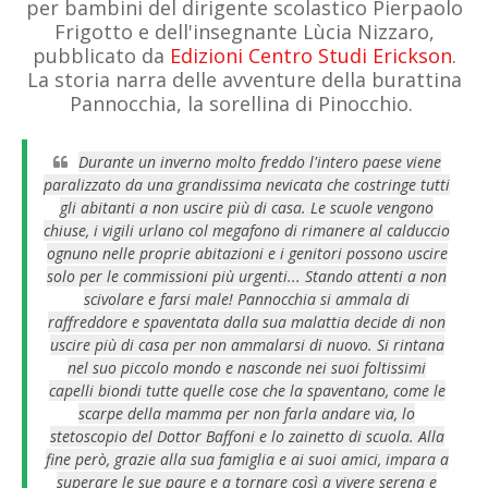
per bambini del dirigente scolastico Pierpaolo
Frigotto e dell'insegnante Lùcia Nizzaro,
pubblicato da
Edizioni Centro Studi Erickson
.
La storia narra delle avventure della burattina
Pannocchia, la sorellina di Pinocchio.
Durante un inverno molto freddo l'intero paese viene
paralizzato da una grandissima nevicata che costringe tutti
gli abitanti a non uscire più di casa. Le scuole vengono
chiuse, i vigili urlano col megafono di rimanere al calduccio
ognuno nelle proprie abitazioni e i genitori possono uscire
solo per le commissioni più urgenti... Stando attenti a non
scivolare e farsi male!
Pannocchia
si ammala di
raffreddore e spaventata dalla sua malattia decide di non
uscire più di casa per non ammalarsi di nuovo. Si rintana
nel suo piccolo mondo e nasconde nei suoi foltissimi
capelli biondi tutte quelle cose che la spaventano, come le
scarpe della mamma per non farla andare via, lo
stetoscopio del
Dottor Baffoni
e lo zainetto di scuola. Alla
fine però, grazie alla sua famiglia e ai suoi amici, impara a
superare le sue paure e a tornare così a vivere serena e