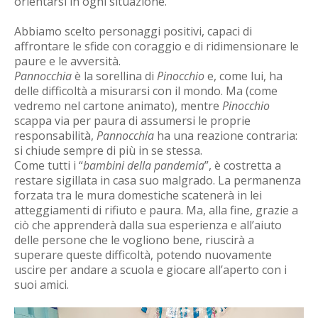
orientarsi in ogni situazione.
Abbiamo scelto personaggi positivi, capaci di
affrontare le sfide con coraggio e di ridimensionare le
paure e le avversità.
Pannocchia
è la sorellina di
Pinocchio
e, come lui, ha
delle difficoltà a misurarsi con il mondo. Ma (come
vedremo nel cartone animato), mentre
Pinocchio
scappa via per paura di assumersi le proprie
responsabilità,
Pannocchia
ha una reazione contraria:
si chiude sempre di più in se stessa.
Come tutti i “
bambini della pandemia
”, è costretta a
restare sigillata in casa suo malgrado. La permanenza
forzata tra le mura domestiche scatenerà in lei
atteggiamenti di rifiuto e paura. Ma, alla fine, grazie a
ciò che apprenderà dalla sua esperienza e all’aiuto
delle persone che le vogliono bene, riuscirà a
superare queste difficoltà, potendo nuovamente
uscire per andare a scuola e giocare all’aperto con i
suoi amici.