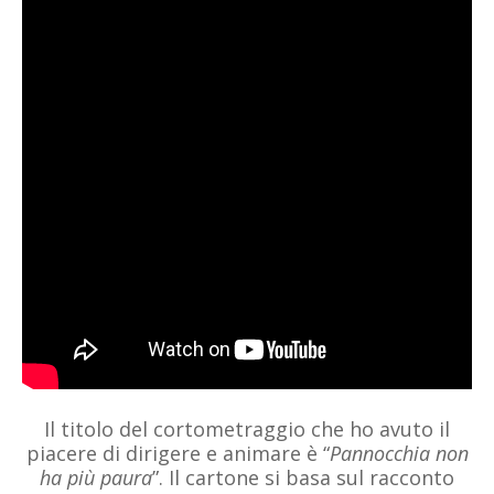
Il titolo del cortometraggio che ho avuto il
piacere di dirigere e animare è “
Pannocchia non
ha più paura
”. Il cartone si basa sul racconto