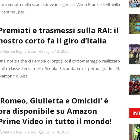
ai è venuta nella scuola dove insegno, la “Anna Frank” di Altavilla
icentina , per …
Premiati e trasmessi sulla RAI: il
nostro corto fa il giro d’Italia
Matteo Pagliarusco
Luglio 13, 2025
na notizia che ci riempie di orgoglio: il cortometraggio realizzato
dalla classe terza della Scuola Secondaria di primo grado “G.
Marconi” di Alta…
'Romeo, Giulietta e Omicidi' è
ora disponibile su Amazon
IN
Prime Video in tutto il mondo!
Matteo Pagliarusco
Luglio 10, 2025