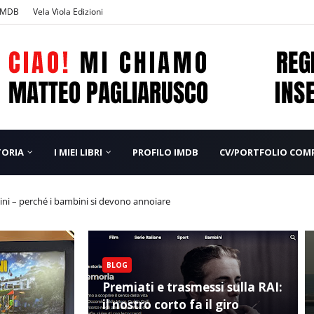
IMDB
Vela Viola Edizioni
TORIA
I MIEI LIBRI
PROFILO IMDB
CV/PORTFOLIO COMP
Vicentina: tra risate e teatro!
 bambini – perché i bambini si devono annoiare
BLOG
Premiati e trasmessi sulla RAI:
il nostro corto fa il giro