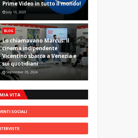
Prime Video in tutto il mondo!
July 10, 2025
BLOG
Lo chiamavano Marcus: il
cinema indipendente
Vicentino sbarca a Venezia e
sui quotidiani
September 05, 2024
 MIA VITA
VENTI SOCIALI
NTERVISTE