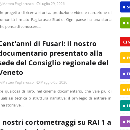
Matteo Pagliarusco
Luglio 29, 2026
S
Un progetto di ricerca storica, produzione video e narrazione di
comunità firmato Pagliarusco Studio. Ogni paese ha una storia
B
che pensa di conoscere…
Cent'anni di Fusari: il nostro
CI
documentario presentato alla
E
sede del Consiglio regionale del
Veneto
F
Matteo Pagliarusco
Maggio 05, 2026
I
C’è qualcosa di raro, nel cinema documentario, che vale più di
ualsiasi tecnica o struttura narrativa: il privilegio di entrare in
una storia ve…
I
I nostri cortometraggi su RAI 1 a
P