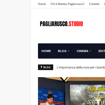
Home
Chi è Matteo Pagliarusco?
Contatti
HOME
BLOG
CINEMA
EDI
Festa della Befana 2025 ad Altavilla 
L'importanza della noia per i
BLOG