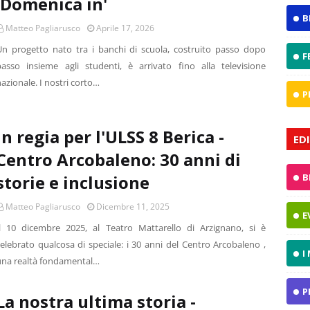
'Domenica in'
B
Matteo Pagliarusco
Aprile 17, 2026
Un progetto nato tra i banchi di scuola, costruito passo dopo
F
passo insieme agli studenti, è arrivato fino alla televisione
azionale. I nostri corto…
P
In regia per l'ULSS 8 Berica -
ED
Centro Arcobaleno: 30 anni di
storie e inclusione
B
Matteo Pagliarusco
Dicembre 11, 2025
E
Il 10 dicembre 2025, al Teatro Mattarello di Arzignano, si è
elebrato qualcosa di speciale: i 30 anni del Centro Arcobaleno ,
I
una realtà fondamental…
P
La nostra ultima storia -