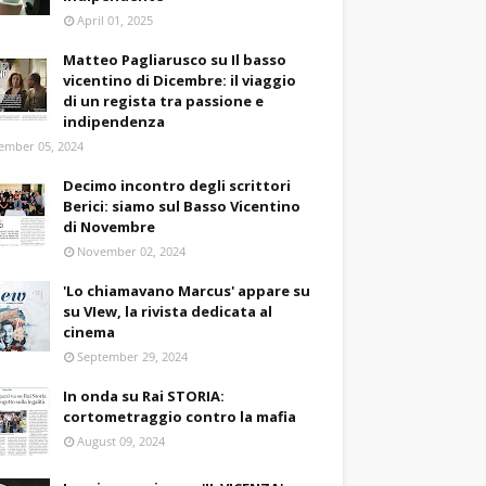
April 01, 2025
Matteo Pagliarusco su Il basso
vicentino di Dicembre: il viaggio
di un regista tra passione e
indipendenza
ember 05, 2024
Decimo incontro degli scrittori
Berici: siamo sul Basso Vicentino
di Novembre
November 02, 2024
'Lo chiamavano Marcus' appare su
su VIew, la rivista dedicata al
cinema
September 29, 2024
In onda su Rai STORIA:
cortometraggio contro la mafia
August 09, 2024