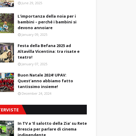
June 29, 2025
L'importanza della noia per i
bambini – perché i bambini si
devono annoiare
January 09, 2025
Festa della Befana 2025 ad
Altavilla Vicentina: tra risate e
teatro!
January 07, 2025
Buon Natale 2024! UPAV:
Quest'anno abbiamo fatto
tantissimo insieme!
December 24, 2024
TERVISTE
In TV a ‘Il salotto della Zia’ su Rete
Brescia per parlare di cinema
indipendente