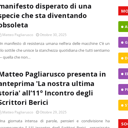
manifesto disperato di una
MO
specie che sta diventando
obsoleta
A
Matteo Pagliarusco
Ottobre 30, 2025
G
Un manifesto di resistenza umana nell’era delle macchine C’è un
ilo sottile che unisce la stanchezza quotidiana che tutti sentiamo
— quella che non…
D
Matteo Pagliarusco presenta in
E
anteprima 'La nostra ultima
P
storia' all’11º Incontro degli
Scrittori Berici
S
Matteo Pagliarusco
Ottobre 29, 2025
Una giornata intensa di parole, pensieri e condivisione ha
SO
ccompagnato l’ 11º Incontro degli Scrittori Berici , organizzato