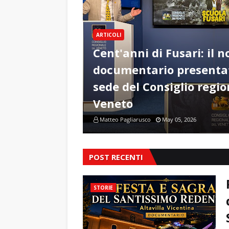
ARTICOLI
Cent'anni di Fusari: il n
documentario presentat
sede del Consiglio regio
Veneto
Matteo Pagliarusco
May 05, 2026
POST RECENTI
STORIE