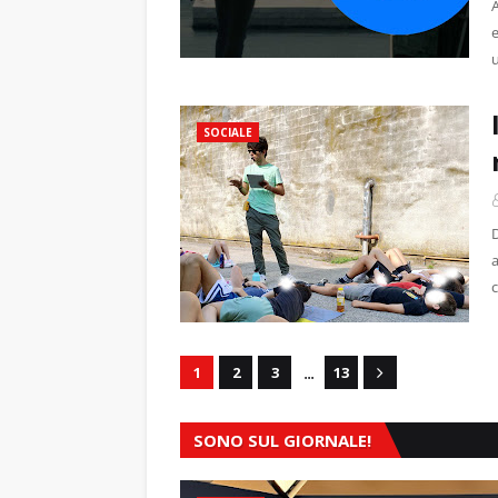
u
SOCIALE
D
c
...
1
2
3
13
SONO SUL GIORNALE!