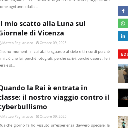
come ogni anno dalla …
Il mio scatto alla Luna sul
Giornale di Vicenza
Matteo Pagliarusco
Ottobre 09, 2025
i sono momenti in cui alzi lo sguardo al cielo e ti ricordi perché
ED
mi ciò che fai, perché fotografi, perché scrivi, perché osservi. Ieri
era è st…
Quando la Rai è entrata in
classe: il nostro viaggio contro il
cyberbullismo
Matteo Pagliarusco
Ottobre 09, 2025
Qualche giorno fa ho vissuto un’esperienza davvero speciale: la