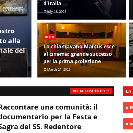
d’Italia
July 13, 2025
ostro
BLOG
o alla
Lo chiamavano Marcus esce
nale del
al cinema: grande successo
per la prima proiezione
March 21, 2025
LA
VISUALIZZA TUTTI
Raccontare una comunità: il
E
documentario per la Festa e
I
Sagra del SS. Redentore