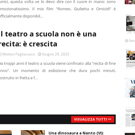
Amici, questa volta ve lo devo dire con il cuore in mano: sono
emozionatissimo. Il mio film “Romeo, Giulietta e Omicidi” è
fficialmente disponibil…
Il teatro a scuola non è una
Dec
recita: è crescita
Matteo Pagliarusco
Giugno 29, 2025
a troppi anni il teatro a scuola viene confinato alla “recita di fine
anno”. Un momento di esibizione che dura pochi minuti,
ostruito in fretta e f…
VISUALIZZA TUTTI
Una dinosaura a Nanto (VI):