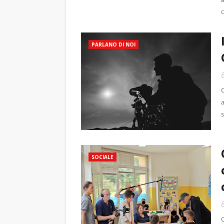
PARLANO DI NOI
C
a
s
SOCIALE