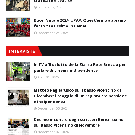
tra risate e teatro!
January 07, 2025
Buon Natale 2024! UPAV: Quest'anno abbiamo
fatto tantissimo insieme!
December 24, 2024
INTERVISTE
In TV a ‘Il salotto della Zia’ su Rete Brescia per
parlare di cinema indipendente
April 01, 2025
Matteo Pagliarusco su Il basso vicentino di
Dicembre: il viaggio di un regista tra passione
e indipendenza
December 05, 2024
Decimo incontro degli scrittori Berici: siamo
sul Basso Vicentino di Novembre
November 02, 2024